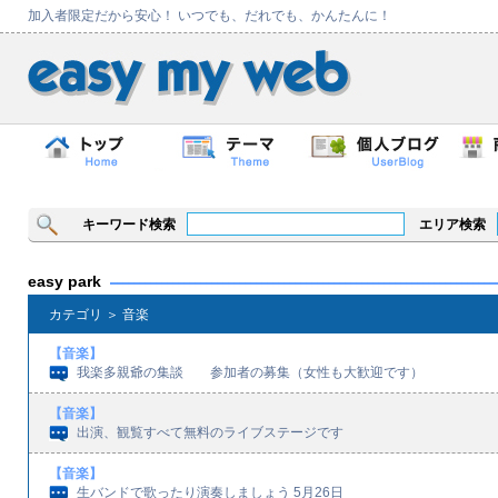
加入者限定だから安心！ いつでも、だれでも、かんたんに！
キーワード検索
エリア検索
easy park
カテゴリ ＞ 音楽
【音楽】
我楽多親爺の集談 参加者の募集（女性も大歓迎です）
【音楽】
出演、観覧すべて無料のライブステージです
【音楽】
生バンドで歌ったり演奏しましょう 5月26日