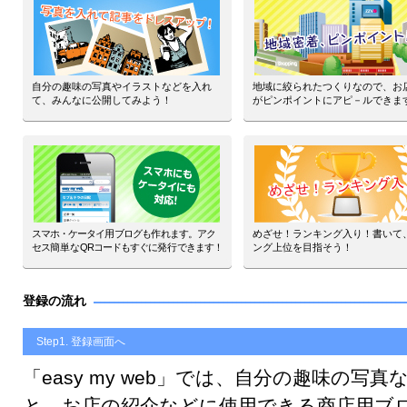
自分の趣味の写真やイラストなどを入れ
地域に絞られたつくりなので、お店
て、みんなに公開してみよう！
がピンポイントにアピ－ルできま
スマホ・ケータイ
用
ブログも
作
れます。アク
めざせ！ランキング入り！書いて
セス
簡単な
QRコードもすぐに
発行
できます！
ング上位を目指そう！
登録の流れ
Step1. 登録画面へ
「easy my web」では、自分の趣味の
と、お店の紹介などに使用できる商店用ブ