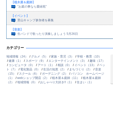
【植木屋＆庭師】
”お庭の事なら愛緑苑”
【イベント】
里山キャンプ参加者を募集
【音楽】
生バンドで歌ったり演奏しましょう 5月26日
カテゴリー
地域情報（24）
/
グルメ（5）
/
家族・育児（3）
/
学校・教育（10）
/
健康（1）
/
スポーツ（9）
/
エンターテインメント（3）
/
趣味（17）
/
コンピュータ（0）
/
アート（1）
/
相談（0）
/
イベント（13）
/
ペッ
ト（7）
/
電化製品（0）
/
生活の知恵（2）
/
まちづくり（2）
/
音楽
（15）
/
スクール（6）
/
ガーデニング（2）
/
パソコン ホームページ
（1）
/
webショップ開店（2）
/
植木屋＆庭師（11）
/
植木屋＆庭師
（2）
/
地域情報（0）
/
おしゃべり大好き!!（1）
/
住まい（1）