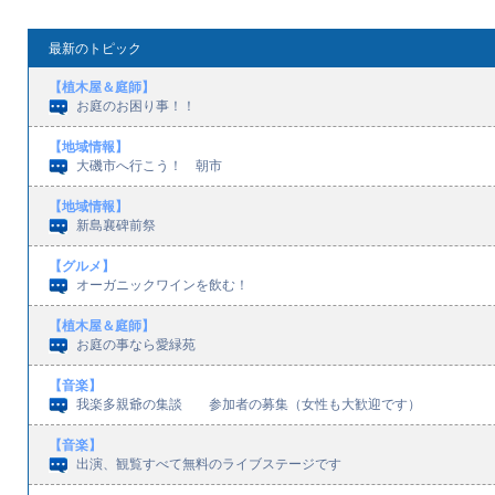
最新のトピック
【植木屋＆庭師】
お庭のお困り事！！
【地域情報】
大磯市へ行こう！ 朝市
【地域情報】
新島襄碑前祭
【グルメ】
オーガニックワインを飲む！
【植木屋＆庭師】
お庭の事なら愛緑苑
【音楽】
我楽多親爺の集談 参加者の募集（女性も大歓迎です）
【音楽】
出演、観覧すべて無料のライブステージです