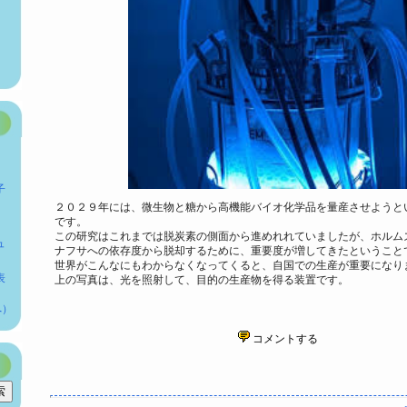
子
２０２９年には、微生物と糖から高機能バイオ化学品を量産させようと
です。
この研究はこれまでは脱炭素の側面から進めれれていましたが、ホルム
ュ
ナフサへの依存度から脱却するために、重要度が増してきたということ
世界がこんなにもわからなくなってくると、自国での生産が重要になり
表
上の写真は、光を照射して、目的の生産物を得る装置です。
へ）
コメントする