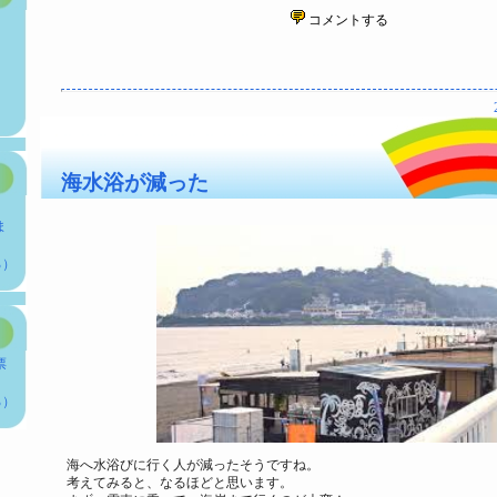
コメントする
海水浴が減った
、
ま
る）
票
る）
海へ水浴びに行く人が減ったそうですね。
考えてみると、なるほどと思います。