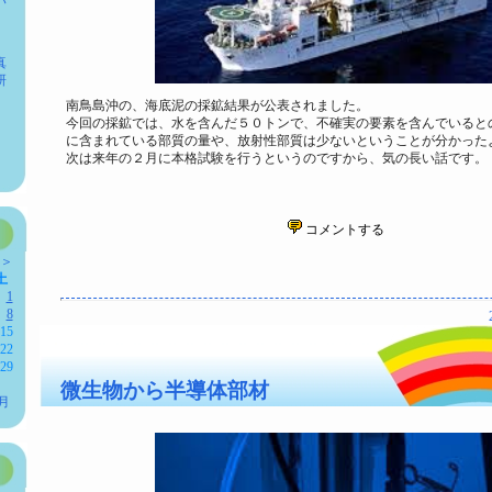
い
真
研
南鳥島沖の、海底泥の採鉱結果が公表されました。
今回の採鉱では、水を含んだ５０トンで、不確実の要素を含んでいると
に含まれている部質の量や、放射性部質は少ないということが分かった
次は来年の２月に本格試験を行うというのですから、気の長い話です。
コメントする
-＞
土
1
8
15
22
29
微生物から半導体部材
月