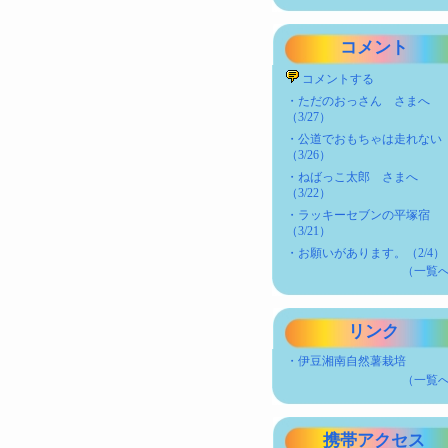
コメント
コメントする
・
ただのおっさん さまへ
（3/27）
・
公道でおもちゃは走れない
（3/26）
・
ねばっこ太郎 さまへ
（3/22）
・
ラッキーセブンの平塚宿
（3/21）
・
お願いがあります。（2/4）
（一覧
リンク
・
伊豆湘南自然薯栽培
（一覧
携帯アクセス