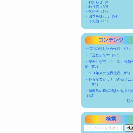
・お知らせ（0）
・独り言（696）
・落語会（17）
・四季を味わう（94）
・その他（13）
コンテンツ
・
CO2の封じ込め作戦（8/8）
・
「立秋」です（8/7）
・
安全性が高い？ 次世代原
炉（8/6）
・
２０年来の世界遺産（8/5）
・
外食産業がウナギの新メニ
ー（8/4）
・
南鳥島の採鉱試験の結果公
（8/3）
（一覧
検索