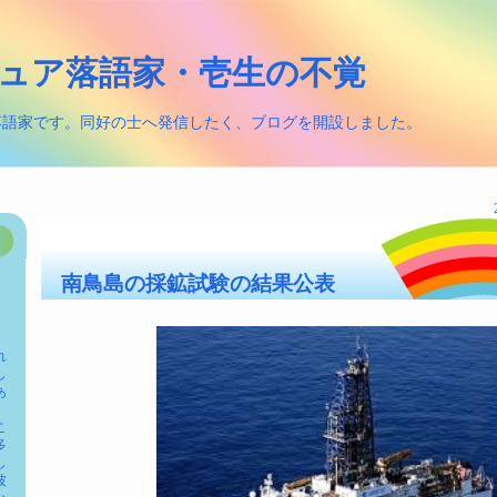
ュア落語家・壱生の不覚
落語家です。同好の士へ発信したく、ブログを開設しました。
南鳥島の採鉱試験の結果公表
れ
し
あ
こ
多
し
波