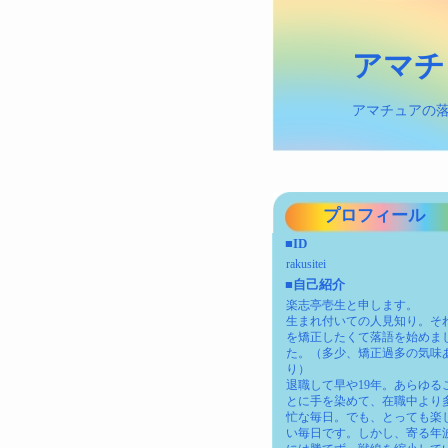
アマチ
アマチュアの
プロフィール
■ID
rakusitei
■自己紹介
楽志亭壱生と申します。
生まれ付いての人見知り。そ
を矯正したくて落語を始めま
た。（多少、矯正過多の気味
り）
退職して早や19年。あらゆる
とに手を染めて、在職中より
忙な毎日。でも、とっても楽
い毎日です。しかし、寄る年