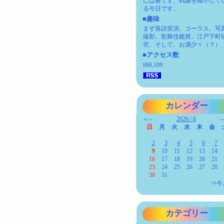
には勝てず、戦線を縮小して
る今日です。
■趣味
まず落語実演。コーラス。写
撮影。歌舞伎鑑賞。江戸下町
究、そして、お酒少々（？）
■アクセス数
886,109
カレンダー
＜--
2026 / 8
-
日
月
火
水
木
金
2
3
4
5
6
7
9
10
11
12
13
14
16
17
18
19
20
21
23
24
25
26
27
28
30
31
⇒今
カテゴリー