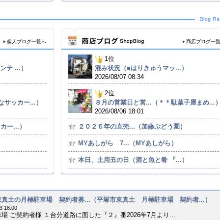
個人ブログ一覧へ
商店ブログ一
1位
テ ...）
混み状況（■はりきゅうマッ...）
2026/08/07 08:34
2位
サッカー...）
８月の営業日と営...（＊＊駄菓子屋まめ...
2026/08/06 18:01
ー...）
２０２６年の直売...（加藤ぶどう園）
MYあしがら 7...（MYあしがら）
本日、土用丑の日（酒と魚と肴 『...）
真土の月極駐車場 契約者募...（平塚市東真土 月極駐車場 契約者...）
3 18:00
場 ご契約者様 １台分道路に面した『２』番2026年7月より...