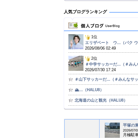
人気ブログランキング
1位
エリザベート ウ...（パク ウン
2026/08/06 02:49
2位
＃中学サッカーだ...（＃みんな
2026/07/30 17:24
＃山下サッカーだ...（＃みんなサッカ
🏔...（HALU8）
北海道の山と観光（HALU8）
平塚の東
2026/07/0
月極駐車