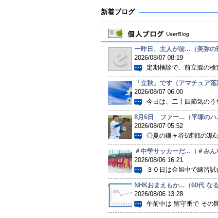
新着ブログ
一昨日、主人が前...（美弥の部
2026/08/07 08:19
定期検診で、前立腺の検査
「立秋」です（アマチュア落語
2026/08/07 06:00
今日は、二十四節気のうち
8月6日 ファー...（平塚の
2026/08/07 05:52
◎夏の鎌ヶ谷6連戦の3試合
＃中学サッカーだ...（＃みんな
2026/08/06 16:21
３０日は金旭中で練習試合。
NHKおまえもか...（60代 なる
2026/08/06 13:28
午前中は 留守番で その間