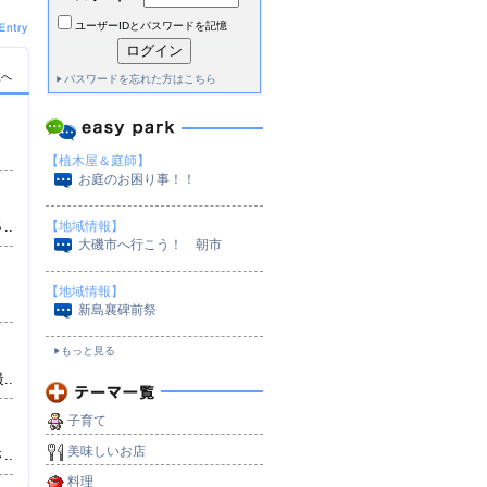
ユーザーIDとパスワードを記憶
覧へ
パスワードを忘れた方はこちら
【植木屋＆庭師】
お庭のお困り事！！
）
..
【地域情報】
大磯市へ行こう！ 朝市
【地域情報】
新島襄碑前祭
もっと見る
..
子育て
美味しいお店
..
料理