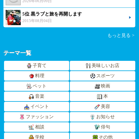
2026年06月09日
5位 黒ラブと旅を再開します
2015年08月04日
もっと見る >
テーマ一覧
子育て
美味しいお店
料理
スポーツ
ペット
映画
音楽
本
イベント
美容
ファッション
お知らせ
相談
俳句
学校
その他