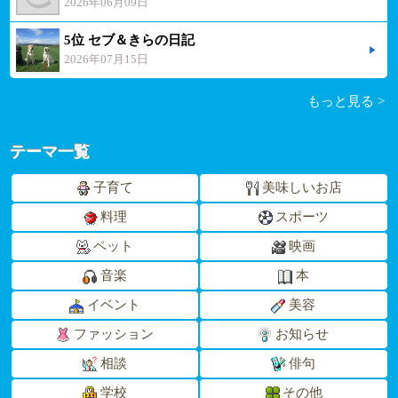
2026年06月09日
5位 セブ＆きらの日記
2026年07月15日
もっと見る >
テーマ一覧
子育て
美味しいお店
料理
スポーツ
ペット
映画
音楽
本
イベント
美容
ファッション
お知らせ
相談
俳句
学校
その他