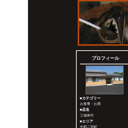
プロフィール
■カテゴリー
お食事・お酒
■店名
三城寿司
■エリア
中郡二宮町