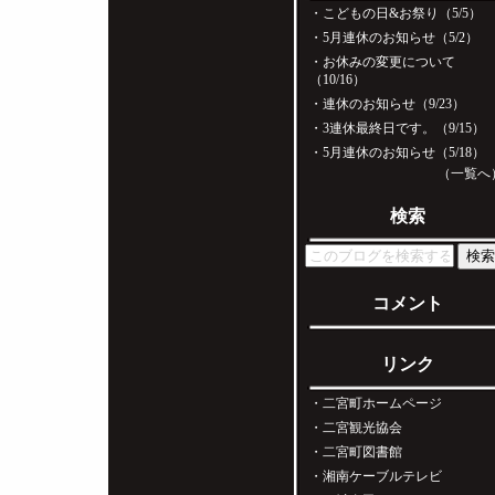
・
こどもの日&お祭り（5/5）
・
5月連休のお知らせ（5/2）
・
お休みの変更について
（10/16）
・
連休のお知らせ（9/23）
・
3連休最終日です。（9/15）
・
5月連休のお知らせ（5/18）
（一覧へ
検索
コメント
リンク
・
二宮町ホームページ
・
二宮観光協会
・
二宮町図書館
・
湘南ケーブルテレビ