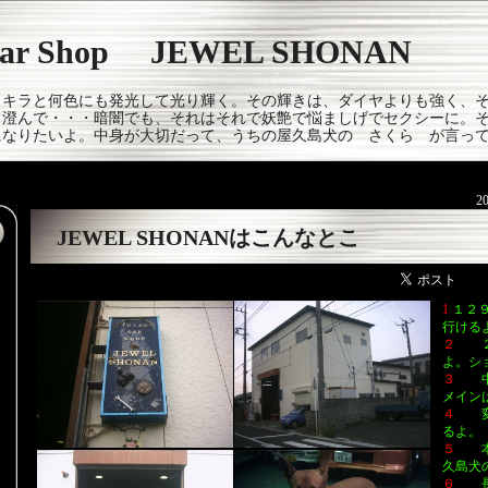
 Car Shop JEWEL SHONAN
ラキラと何色にも発光して光り輝く。その輝きは、ダイヤよりも強く、
く澄んで・・・暗闇でも、それはそれで妖艶で悩ましげでセクシーに。
になりたいよ。中身が大切だって、うちの屋久島犬の さくら が言っ
2
JEWEL SHONANはこんなとこ
1
１２
p
行ける
２
よ。シ
３
メイン
４
るよ。
５
本
久島犬
６
長