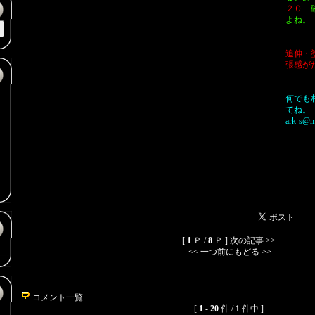
２０
よね。
追伸・
張感が
何でも
てね。
ark-s@mc
）
）
[
1
Ｐ /
8
Ｐ ]
次の記事 >>
<< 一つ前にもどる >>
コメント一覧
[
1
-
20
件 /
1
件中 ]