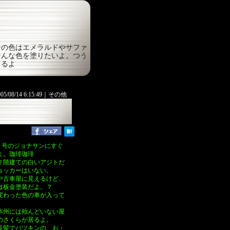
その色はエメラルドやサファ
そんな色を塗りたいよ。つう
てるよ
005/08/14 6:15:49｜
その他
９号のジョナサンにすぐ
よ。珈琲珈琲
２階建ての白いアジトだ
ョッカーはいない。
中古車屋に見えるけど、
は板金塗装だよ。？
変わった色の車が入って
州には殆んどいない屋
のさくらが居るよ。
髪でパツキンの、お・