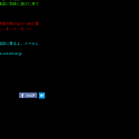
確認に気軽に遊びに来て
塗装の時のはりつめた緊
た・ま・ら・な・い
相談に乗るよ。メールし
.scn-net.ne.jp