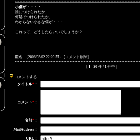
小傷が・・・・
誰につけられたか、
何処でつけられたか、
わからない小さな傷が・・・
これって、どうしたらいいでしょうか？
匿名
（2006/03/02 22:29:55） [
コメント削除
]
）
[
1
-
20
件 /
1
件中 ]
コメントする
タイトル
*
：
コメント
*
：
）
名前
*
：
MailAddress：
URL：