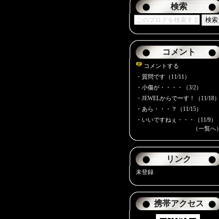
検索
コメント
コメントする
・
質問です（11/11）
・
小傷が・・・・（3/2）
・
JEWELからでーす！（11/18
・
あら・・・？（11/15）
・
いいですねぇ・・・（11/9）
（一覧へ
リンク
未登録
携帯アクセス