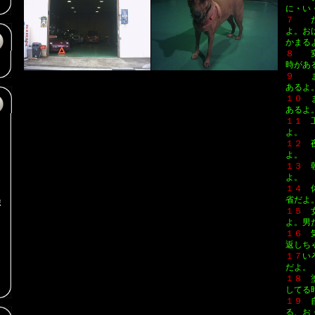
に・い
７
よ。お
かまる
８
時があ
９
あるよ
１０
あるよ
１１
よ。
１２
よ。
１３
朝
よ。
１４
省だよ
ポ
１５
よ。男
１６
返しち
１７
い
だよ。
１８
）
してる
１９
る、お