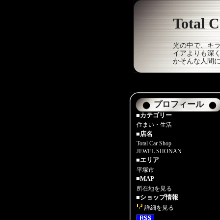
Total
光の中で、キ
イアよりも深
かそんな人間
プロフィール
■カテゴリー
住まい・生活
■店名
Total Car Sho
JEWEL SHONAN
■エリア
平塚市
■MAP
所在地を見る
■ショップ情報
詳細を見る