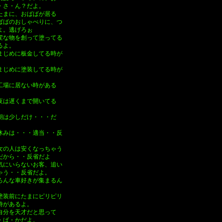
・さ・ん？だよ。
たまに、おばばが居る
ばばのおしゃべりに、つ
よ。逃げろぉ
変な物を創って塗ってる
るよ。
まじめに板金してる時が
。
まじめに塗装してる時が
。
工場に居ない時がある
夜は遅くまで開いてる
は少しだけ・・・だ
休みは・・・適当・・反
。
女の人は安くなっちゃう
だから・・反省だよ
気にいらないお客、追い
ゃう・・反省だよ。
ろんな車好きが集まるん
塗装前にたまにピリピリ
時があるよ。
自分を天才だと思って
・ば・かだよ。