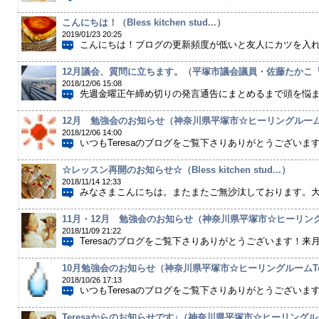
こんにちは！（Bless kitchen stud...）
2019/01/23 20:25
こんにちは！ブログの更新頻度が低いと友人にカツを入れら
12月議会、質問に立ちます。（平塚市議会議員・佐藤たかこ『や
2018/12/06 15:08
先週金曜正午締め切りの発言通告にまとめるまで頭を悩まし
12月 勉強会のお知らせ（神奈川県平塚市☆ヒーリングルームTe
2018/12/06 14:00
いつもTeresaのブログをご覧下さりありがとうございます！
☆レッスン再開のお知らせ☆（Bless kitchen stud...）
2018/11/14 12:33
みなさまこんにちは。またまたご無沙汰しております。大分
11月・12月 勉強会のお知らせ（神奈川県平塚市☆ヒーリングル
2018/11/09 21:22
Teresaのブログをご覧下さりありがとうございます！来月
10月勉強会のお知らせ（神奈川県平塚市☆ヒーリングルームTe.
2018/10/26 17:13
いつもTeresaのブログをご覧下さりありがとうございます！
Teresaからのお知らせです♪（神奈川県平塚市☆ヒーリングルーム