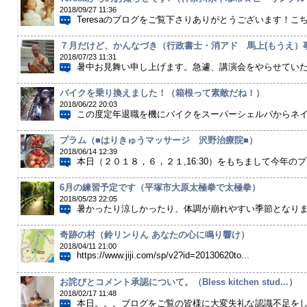
2018/09/27 11:36
Teresaのブログをご覧下さりありがとうございます！こち
７月だけど、かんなづき（行政書士・消アド 馬上(もうえ）事務
2018/07/23 11:31
暑中お見舞い申し上げます。急遽、講演会をやらせていただ
バイクを乗り換えました！（箱根って素敵だね！）
2018/06/22 20:03
この度定年退職を機にバイクをスーパーシェルパからネイキ
プラム（■はりきゅうマッサージ 沢野治療院■）
2018/06/14 12:39
本日（２０１８，６，２１,16:30）をもちまして今年のプ
6月の練習予定です（平塚市大原太極拳で太極拳）
2018/05/23 22:05
暑かったり涼しかったり、体調が崩れやすい季節となりまし
奇跡の村（鈴リンりん あなたの心に鳴り響け）
2018/04/11 21:00
https://www.jiji.com/sp/v2?id=20130620to...
お詫びとコメント承認について。（Bless kitchen stud...）
2018/02/17 11:48
本日。。。ブログをご覧の皆様に大変失礼な認識不足をして