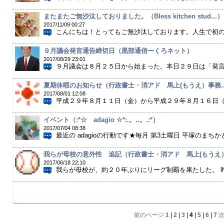
またまたご無沙汰しておりました。（Bless kitchen stud...）
2017/11/09 00:27
こんにちは！とってもご無沙汰しております。人生で初の大
９月議会発言通告締切日（黒部通信ーくろネット）
2017/08/29 23:01
９月議会は８月２５日から始まった。本日２９日は「発言通
夏期休暇のお知らせ（行政書士・消アド 馬上(もうえ）事務..
2017/08/01 12:08
平成２９年８月１１日（金）から平成２９年８月１６日（水
イベント（:*☆ adagio ☆*:.。..。.:*）
2017/07/04 08:38
最近の adagioの行動です★毎月 第3土曜日 平塚のまちかど
我らが母校の意外性 追記（行政書士・消アド 馬上(もうえ）事
2017/06/18 22:10
我らが母校が、約２０年ぶりにリーグ制覇を果たした。 昨
前のページ
1
|
2
|
3
|
4
|
5
|
6
|
7