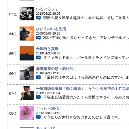
いろいろフォト
2013/03/22 18:05
63位
季節の花＆風景＆趣味の世界の写真、そして近隣
ひゅうのいる生活
2009/05/06 19:28
64位
2007年我が家に犬がやってきた！フレンチブルド
金剛石と真珠
2019/01/30 06:40
65位
ダイヤモンド富士、パール富士をメインに撮って
海道軍曹の悠々釣行記
2016/04/30 12:43
66位
「最良の仕事の日よりも最悪の釣りの日の方が、まだ
平塚市議会議員『動く議員』 かたくら章博の上昇気
2013/06/20 11:04
67位
平塚市会議委員のかたくら章博ですタイトルのとおり
ぐうたら50代
2026/07/05 23:45
68位
ぐうたらが大好きなおばさんのひとり言です。
あ・そ・ぼ