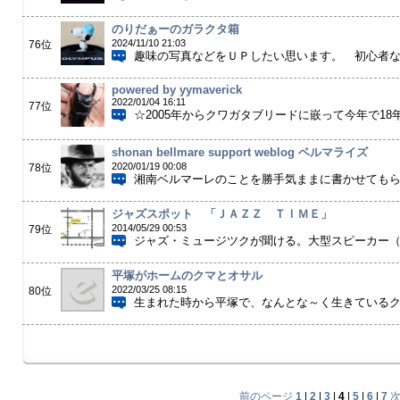
のりだぁーのガラクタ箱
2024/11/10 21:03
76位
趣味の写真などをＵＰしたい思います。 初心者なので
powered by yymaverick
2022/01/04 16:11
77位
☆2005年からクワガタブリードに嵌って今年で18
shonan bellmare support weblog ベルマライズ
2020/01/19 00:08
78位
湘南ベルマーレのことを勝手気ままに書かせても
ジャズスポット 「ＪＡＺＺ ＴＩＭＥ」
2014/05/29 00:53
79位
ジャズ・ミュージツクが聞ける。大型スピーカー（Ｊ
平塚がホームのクマとオサル
2022/03/25 08:15
80位
生まれた時から平塚で、なんとな～く生きているクマ
前のページ
1
|
2
|
3
|
4
|
5
|
6
|
7