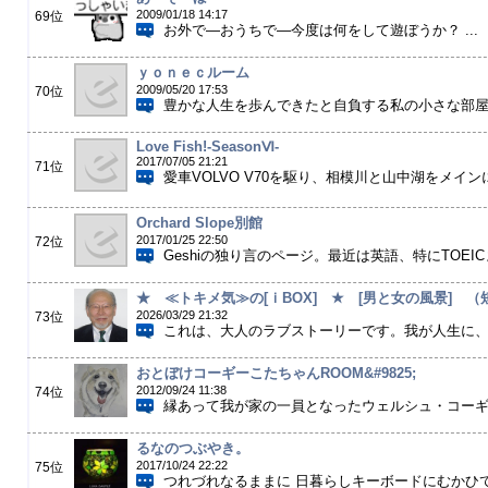
2009/01/18 14:17
69位
お外で―おうちで―今度は何をして遊ぼうか？ ...
ｙｏｎｅｃルーム
2009/05/20 17:53
70位
豊かな人生を歩んできたと自負する私の小さな部屋を
Love Fish!-SeasonⅥ-
2017/07/05 21:21
71位
愛車VOLVO V70を駆り、相模川と山中湖をメインに陸っぱ
Orchard Slope別館
2017/01/25 22:50
72位
Geshiの独り言のページ。最近は英語、特にTOEICま
★ ≪トキメ気≫の[ｉBOX] ★ [男と女の風景] 
2026/03/29 21:32
73位
これは、大人のラブストーリーです。我が人生に、夢
おとぼけコーギーこたちゃんROOM&#9825;
2012/09/24 11:38
74位
縁あって我が家の一員となったウェルシュ・コーギー
るなのつぶやき。
2017/10/24 22:22
75位
つれづれなるままに 日暮らしキーボードにむかひて .