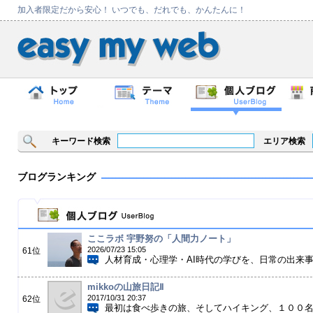
加入者限定だから安心！ いつでも、だれでも、かんたんに！
キーワード検索
エリア検索
ブログランキング
ここラボ 宇野努の「人間力ノート」
2026/07/23 15:05
61位
人材育成・心理学・AI時代の学びを、日常の出来
mikkoの山旅日記Ⅱ
2017/10/31 20:37
62位
最初は食べ歩きの旅、そしてハイキング、１００名山