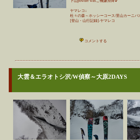
下山powder waxご機嫌滑降💕
ヤマレコ↓
杜々の森～ホッシーコース/里山カーニバル(^^♪
[登山・山行記録]-ヤマレコ
コメントする
大雲＆エラオトシ沢/W偵察～大原2DAYS