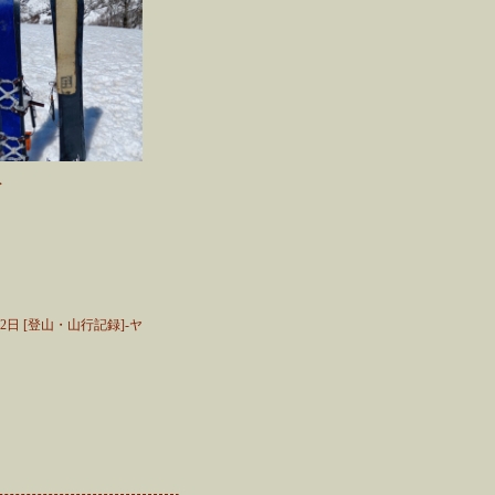
＞
月12日 [登山・山行記録]-ヤ