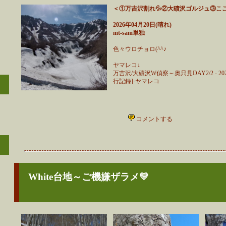
＜①万吉沢割れ💦②大磧沢ゴルジュ③こ
2026年04月20日(晴れ)
mt-sam単独
色々ウロチョロ(^^♪
ヤマレコ↓
万吉沢/大磧沢W偵察～奥只見DAY2/2 - 20
行記録]-ヤマレコ
コメントする
White台地～ご機嫌ザラメ💛