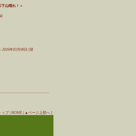
④下山晴れ！＞
)
026年03月08日 [登
ebトップ
|
HOME
|
▲ページ上部へ
]