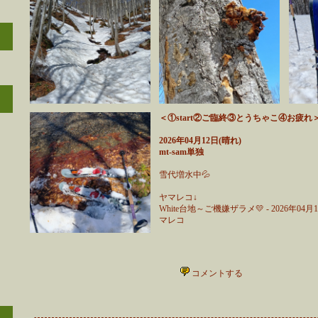
＜①start②ご臨終③とうちゃこ④お疲れ
2026年04月12日(晴れ)
mt-sam単独
雪代増水中💦
ヤマレコ↓
White台地～ご機嫌ザラメ💛 - 2026年04
マレコ
コメントする