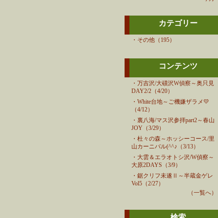
カテゴリー
・その他（195）
コンテンツ
・
万吉沢/大磧沢W偵察～奥只見
DAY2/2（4/20）
・
White台地～ご機嫌ザラメ💛
（4/12）
・
裏八海/マス沢参拝part2～春山
JOY（3/29）
・
杜々の森～ホッシーコース/里
山カーニバル(^^♪（3/13）
・
大雲＆エラオトシ沢/W偵察～
大原2DAYS（3/9）
・
鋸クリフ未遂Ⅱ～半蔵金ゲレ
Vol5（2/27）
（一覧へ）
検索