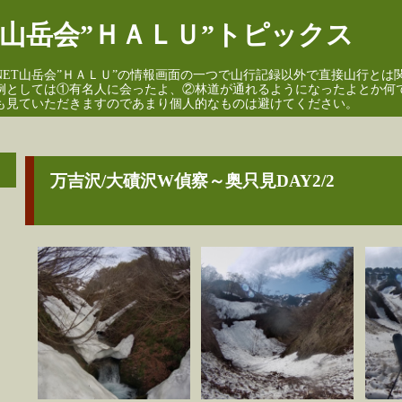
山岳会”ＨＡＬＵ”トピックス
NET山岳会”ＨＡＬＵ”の情報画面の一つで山行記録以外で直接山行とは
例としては①有名人に会ったよ、②林道が通れるようになったよとか何で
も見ていただきますのであまり個人的なものは避けてください。
万吉沢/大磧沢W偵察～奥只見DAY2/2