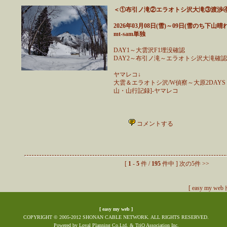
＜①布引ノ滝②エラオトシ沢大滝③渡渉
2026年03月08日(雪)～09日(雪のち下山晴れ
mt-sam単独
DAY1～大雲沢F1埋没確認
DAY2～布引ノ滝～エラオトシ沢大滝確認
ヤマレコ↓
大雲＆エラオトシ沢/W偵察～大原2DAYS - 2
山・山行記録]-ヤマレコ
コメントする
[
1
-
5
件 /
195
件中 ]
次の5件 >>
[
easy my w
[
easy my web
]
COPYRIGHT © 2005-2012 SHONAN CABLE NETWORK. ALL RIGHTS RESERVED.
Powered by
Loyal Planning Co.Ltd.
&
TriQ Association Inc.