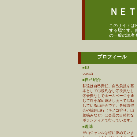
ＮＥＴ
このサイトは
する場です。
の一般の読者
プロフィール
■ID
ucon32
■自己紹介
私達は自己責任。自己負担を基
本として①規約なし②役員なし
③会費なしでホームページを通
じて絆を深め連絡しあって活動
している山岳会です。各種講習
会や親睦山行（キノコ狩り、山
菜摘みなど）は会員の自発的な
ボランティアで行っています。
■趣味
登山ジャンルは特に決めていま