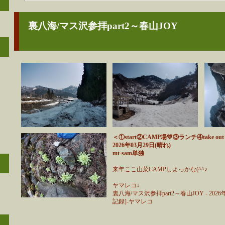
裏八海/マス沢参拝part2～春山JOY
＜①start②CAMP場💛③ランチ④take ou
2026年03月29日(晴れ)
mt-sam単独
来年ここ山菜CAMPしよっかな(^^♪
ヤマレコ↓
裏八海/マス沢参拝part2～春山JOY - 202
記録]-ヤマレコ