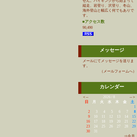
せん。ハイキングから始まって
縦走、岩登り、沢登り、冬山、
海外登山と幅広く何でもありで
す。
■アクセス数
90,490
メッセージ
メールにてメッセージを送りま
す。
（メールフォームへ）
カレンダー
＜--
2026 / 8
--＞
日
月
火
水
木
金
土
1
2
3
4
5
6
7
8
9
10
11
12
13
14
15
16
17
18
19
20
21
22
23
24
25
26
27
28
29
30
31
⇒今月