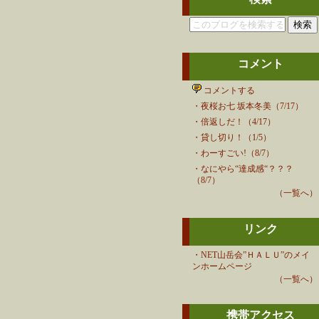
コメント
コメントする
・
夜桜お七 坂本冬美（7/17）
・
倍返しだ！（4/17）
・
貸し切り！（1/5）
・
わーすごい!（8/7）
・
なにやら“達成感“？？？
（8/7）
（一覧へ）
リンク
・
NET山岳会”ＨＡＬＵ”のメイ
ンホームページ
（一覧へ）
携帯アクセス