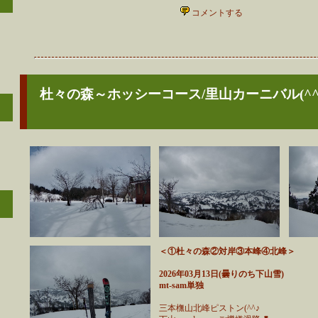
コメントする
杜々の森～ホッシーコース/里山カーニバル(^^
＜①杜々の森②対岸③本峰④北峰＞
2026年03月13日(曇りのち下山雪)
mt-sam単独
三本橅山北峰ピストン(^^♪