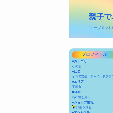
親子で
“ムーブメント
プロフィール
■カテゴリー
その他
■店名
子育て支援 チャイルドプラ
■エリア
平塚市
■MAP
所在地を見る
■ショップ情報
詳細を見る
■アクセス数