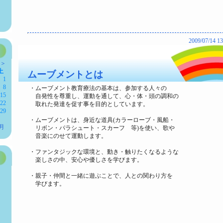
2009/07/14 1
-＞
土
ムーブメントとは
1
8
・ムーブメント教育療法の基本は、参加する人々の
15
自発性を尊重し、運動を通して、心・体・頭の調和の
22
取れた発達を促す事を目的としています。
29
・ムーブメントは、身近な道具(カラーローブ・風船・
月
リボン・パラシュート・スカーフ 等)を使い、歌や
音楽にのせて運動します。
・ファンタジックな環境と、動き・触りたくなるような
楽しさの中、安心や優しさを学びます。
）
・親子・仲間と一緒に遊ぶことで、人との関わり方を
学びます。