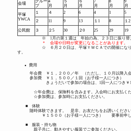
グルー
4
５
６
7
8
9
会場
プ
月
月
月
月
月
月
１
４
2
6
4
1
5
平塚
YWCA
２
11
9
13
１1
8
１2
公民館
３
２5
30
２0
25
29
19
※ 1月の第１週は 年始の為、２３日に振り替
＊ 会場や日時が変更になることがあります
☆ ６月２０日は、平塚ＹＷＣＡでの開催になり
す。
費用
年会費 ￥１，２００／年 （ただし、１０月以降入会
参加費 ￥１，５００／１回（お子様一人につき）
きょうだいで参加の場合は、1回一人につき￥1,
☆年会費は、保険料を含みます。入会時にお支払くだ
☆参加費は、参加時にお支払ください。
■ 体験
随時体験できます。 是非、お友だちをお誘いくださ
￥１５００（お子様一人につき） 要事前申し
■ 服装・持ち物
親子共に、動きやすい服装でご参加ください。