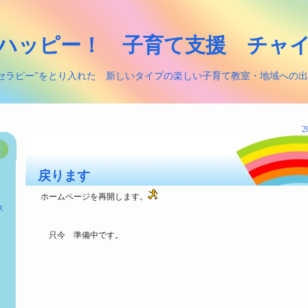
ハッピー！ 子育て支援 チャ
セラピー”をとり入れた 新しいタイプの楽しい子育て教室・地域への
2
戻ります
ホームページを再開します。
ス
只今 準備中です。