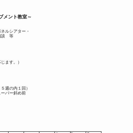
ブメント教室～
ネルシアター・
談 等
じます。）
５週の内１回）
ーパー斜め前