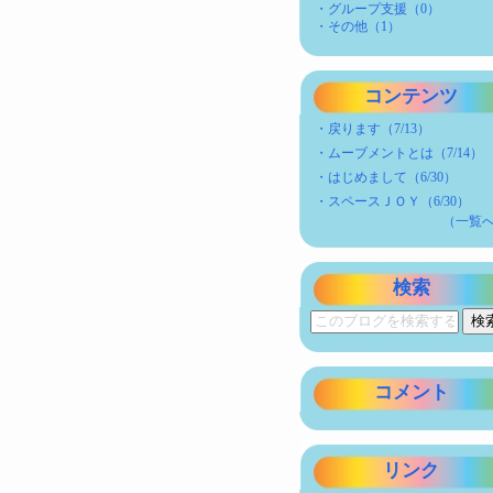
・グループ支援（0）
・その他（1）
コンテンツ
・
戻ります（7/13）
・
ムーブメントとは（7/14）
・
はじめまして（6/30）
・
スペースＪＯＹ（6/30）
（一覧
検索
コメント
リンク