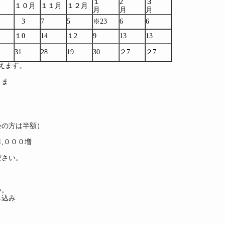
１
2
３
１０月
１１月
１２月
月
月
月
3
7
5
※23
6
6
１0
14
１2
9
13
13
31
28
19
30
２7
２7
えます。
。
ま
の方は半額）
０００増
さい。
い。
込み