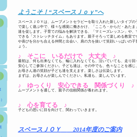
ようこそ！“スペースＪｏｙ”へ
スペースＪＯＹは、ムーブメントセラピーを取り入れた新しいタイプの
で楽しく遊ぶ中で、様々な感覚に働きかけ、「こころ・からだ・あたま
達を促します。子育ての悩みを解決できる、「マミーズレッスン」や、
できる「ストレッチタイム」もあります。親子そろって楽しめる教室で
や喜びを分かち合える仲間と出会い、肩の力を抜いて笑顔いっぱいの子
ょう。
♪ そこに いるだけで 大丈夫 ♪
最初は、何も出来なくても、輪に入れなくても、泣いていても、走り回
安心してご参加ください。子ども達は、その中でも、色々なことを感じ
お母さん達の笑顔が子ども達を支えます。楽しさは伝染します。
まずは、お母さんが楽しんでください。私達も、楽しんでいます。
♪ ゆっくり 安心できる 関係づくり ♪
、
ま
ムーブメントを通して、親子の信頼関係が養われます。
る）
♪ 心を育てる ♪
。
子どもの思いに目を向けて、関わっていきます
票
スペースＪＯＹ
2014年度のご案内