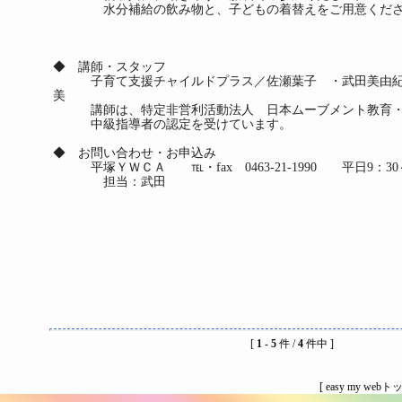
水分補給の飲み物と、子どもの着替えをご用意くださ
◆ 講師・スタッフ
子育て支援チャイルドプラス／佐瀬葉子 ・武田美由紀
美
講師は、特定非営利活動法人 日本ムーブメント教育・
中級指導者の認定を受けています。
◆ お問い合わせ・お申込み
平塚ＹＷＣＡ ℡・fax 0463-21-1990 平日9：30
担当：武田
[
1
-
5
件 /
4
件中 ]
[
easy my webト