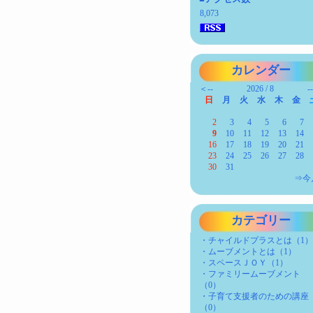
8,073
カレンダー
＜--
2026 / 8
-
日
月
火
水
木
金
2
3
4
5
6
7
9
10
11
12
13
14
16
17
18
19
20
21
23
24
25
26
27
28
30
31
⇒今
カテゴリー
・チャイルドプラスとは（1
・ムーブメントとは（1）
・スペースＪＯＹ（1）
・ファミリームーブメント
（0）
・子育て支援者のための講座
（0）