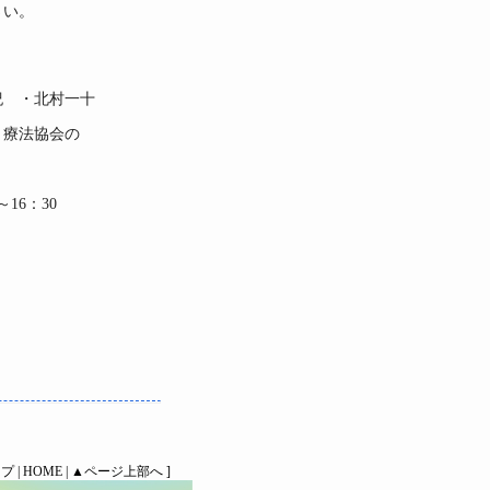
い。
 ・北村一十
療法協会の
～16：30
ップ
|
HOME
|
▲ページ上部へ
]