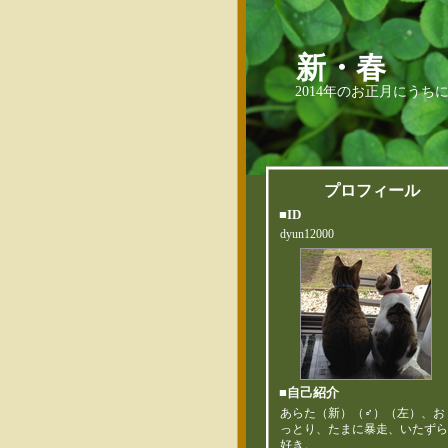
新・春
2014年のお正月にう
プロフィール
■ID
dyun12000
■自己紹介
あらた（新）（♂）（左）、お
っとり、たまに暴走、いたず
好き。