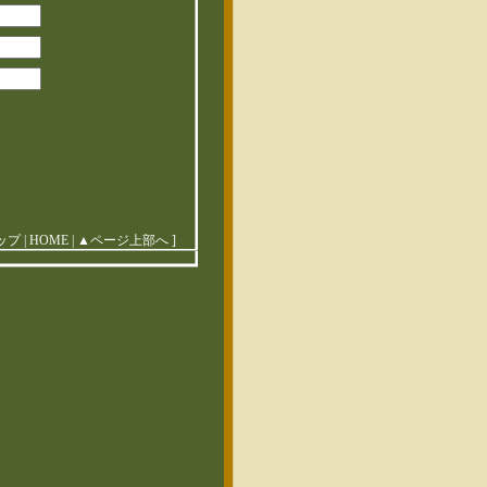
トップ
|
HOME
|
▲ページ上部へ
]