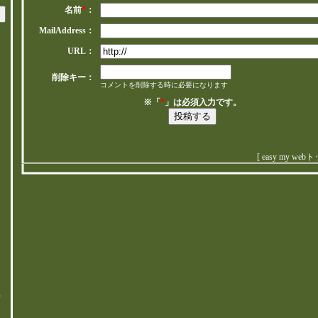
名前
*
：
MailAddress：
URL：
削除キー：
コメントを削除する時に必要になります
※「
*
」は必須入力です。
[
easy my web
、
ま
）