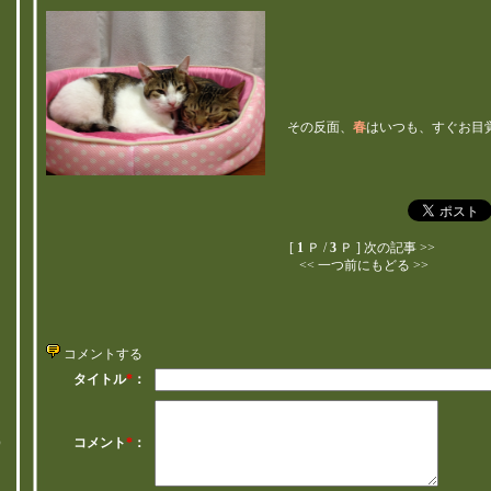
マ
その反面、
春
はいつも、すぐお目
[
1
Ｐ /
3
Ｐ ]
次の記事 >>
<< 一つ前にもどる >>
コメントする
タイトル
*
：
と
）
コメント
*
：