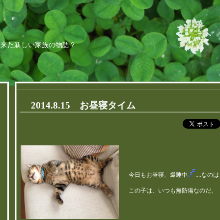
ちに来た新しい家族の物語？
2014.8.15 お昼寝タイム
今日もお昼寝、爆睡中
....な
この子は、いつも無防備なのだ。
ら