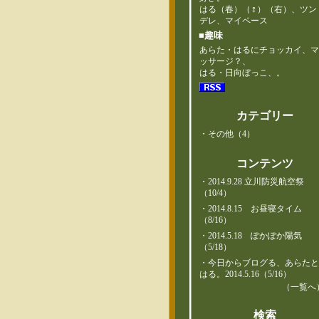
はる（春）（♀）（右）、ツン
デレ、マイペース
■趣味
あらた・はるにチョッカイ、
ッサージ？、
はる・日向ぼっこ、。
カテゴリー
・その他（4）
コンテンツ
・
2014.9.28 立川防災航空祭
（10/4）
・
2014.8.15 お昼寝タイム
（8/16）
・
2014.5.18 ぽかぽか陽気
（5/18）
・
今日からブログる、あらた
はる。2014.5.16（5/16）
（一覧へ
検索