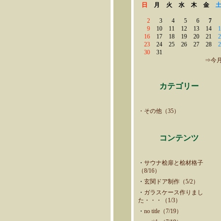
日
月
火
水
木
金
2
3
4
5
6
7
9
10
11
12
13
14
1
16
17
18
19
20
21
2
23
24
25
26
27
28
2
30
31
⇒今
カテゴリー
・その他（35）
コンテンツ
・
サウナ桧扉と桧材格子
（8/16）
・
玄関ドア制作（5/2）
・
ガラスケース作りまし
た・・・（1/3）
・
no title（7/19）