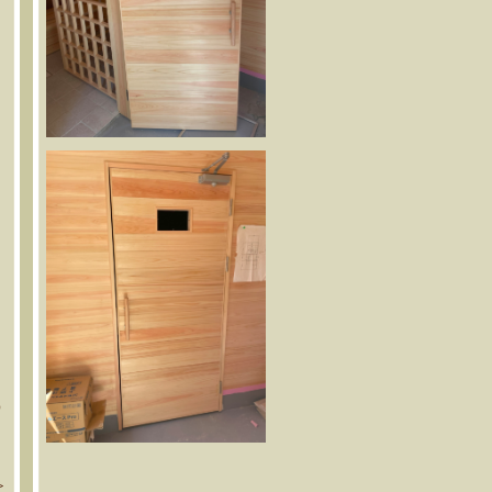
ウ
だ
）
＞