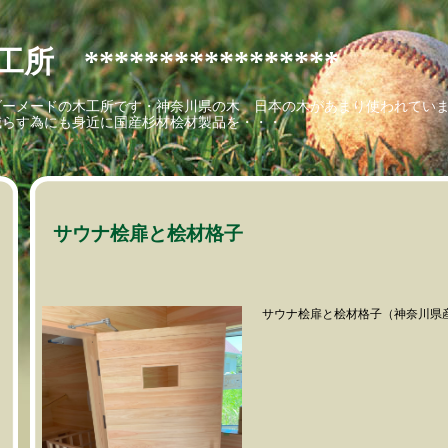
 *****************
ダーメードの木工所です・神奈川県の木 日本の木があまり使われてい
減らす為にも身近に国産杉材桧材製品を・・・
サウナ桧扉と桧材格子
サウナ桧扉と桧材格子（神奈川県