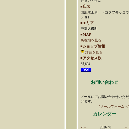
住まい・生活
■店名
国府木工所 （コクフモッコ
ショ）
■エリア
中郡大磯町
■MAP
所在地を見る
■ショップ情報
詳細を見る
■アクセス数
65,604
お問い合わせ
メールにてお問い合わせいた
けます。
（メールフォームへ
カレンダー
＜--
2026 / 8
--