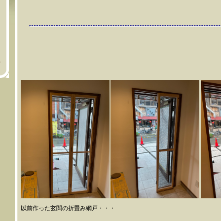
票
）
以前作った玄関の折畳み網戸・・・