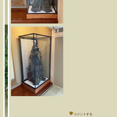
エ
）
、
ま
）
コメントする