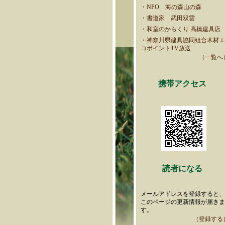
・
NPO 海の森山の森
・
書道家 武田双雲
・
和室のからくり 高橋建具店
・
神奈川県建具協同組合木材
コポイントTV放送
（一覧へ
携帯アクセス
読者になる
メールアドレスを登録すると
このページの更新情報が届き
す。
（登録する