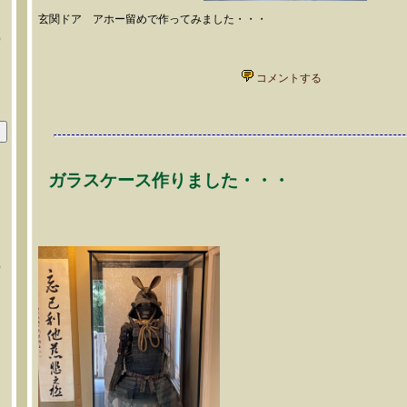
玄関ドア アホー留めで作ってみました・・・
）
コメントする
ガラスケース作りました・・・
）