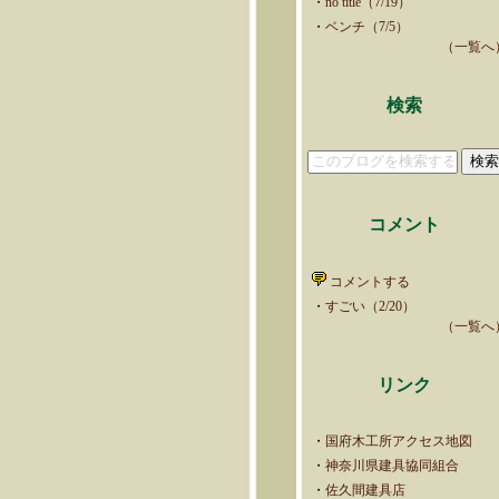
・
no title（7/19）
・
ベンチ（7/5）
（一覧へ
検索
コメント
コメントする
・
すごい（2/20）
（一覧へ
リンク
・
国府木工所アクセス地図
・
神奈川県建具協同組合
・
佐久間建具店