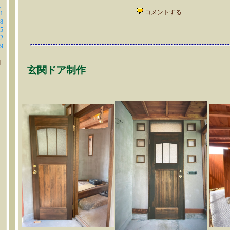
土
コメントする
1
8
5
2
9
月
玄関ドア制作