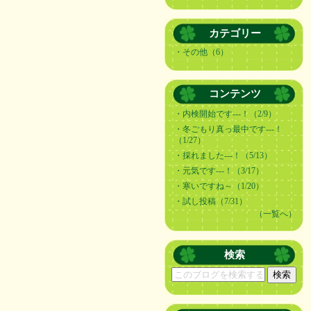
カテゴリー
・その他（6）
コンテンツ
・
内検開始です---！（2/9）
・
冬ごもり真っ最中です---！
（1/27）
・
採れました‐‐‐！（5/13）
・
元気です‐‐‐！（3/17）
・
寒いですね～（1/20）
・
試し投稿（7/31）
（一覧へ）
検索