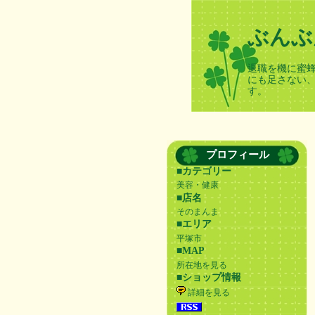
ぶんぶ
退職を機に蜜
にも足さない
す。
プロフィール
■カテゴリー
美容・健康
■店名
そのまんま
■エリア
平塚市
■MAP
所在地を見る
■ショップ情報
詳細を見る