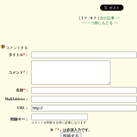
[
1
Ｐ /
6
Ｐ ]
次の記事 >>
<< 一つ前にもどる >>
コメントする
タイトル
*
：
コメント
*
：
名前
*
：
MailAddress：
URL：
削除キー：
コメントを削除する時に必要になります
※「
*
」は必須入力です。