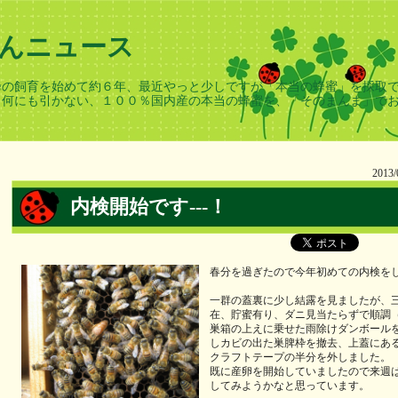
んニュース
蜂の飼育を始めて約６年、最近やっと少しですが「本当の蜂蜜」を採取で
、何にも引かない、１００％国内産の本当の蜂蜜を、「そのまんま」で
2013/
内検開始です---！
春分を過ぎたので今年初めての内検を
一群の蓋裏に少し結露を見ましたが、
在、貯蜜有り、ダニ見当たらずで順調
巣箱の上えに乗せた雨除けダンボール
しカビの出た巣脾枠を撤去、上蓋にあ
クラフトテープの半分を外しました。
既に産卵を開始していましたので来週
してみようかなと思っています。