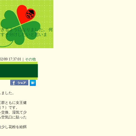
きるようになりました。 何
おすそ分けしたいと思いま
02/09 17:37:01｜
その他
しました。
三群ともに女王健
（？）です。
を交換、湿気て少
る空気口に貼った
は少し花粉を給餌