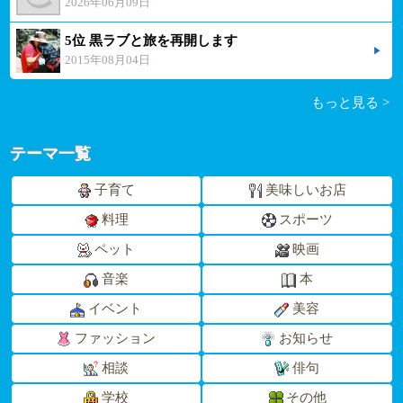
2026年06月09日
5位 黒ラブと旅を再開します
2015年08月04日
もっと見る >
テーマ一覧
子育て
美味しいお店
料理
スポーツ
ペット
映画
音楽
本
イベント
美容
ファッション
お知らせ
相談
俳句
学校
その他