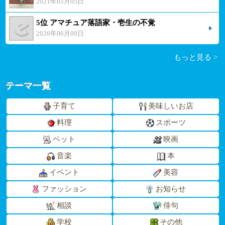
2021年05月05日
5位 アマチュア落語家・壱生の不覚
2026年06月09日
もっと見る >
テーマ一覧
子育て
美味しいお店
料理
スポーツ
ペット
映画
音楽
本
イベント
美容
ファッション
お知らせ
相談
俳句
学校
その他