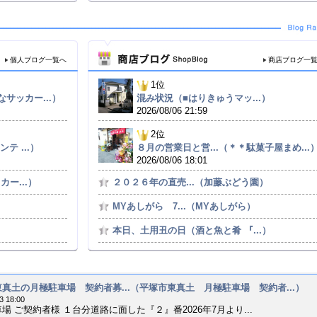
個人ブログ一覧へ
商店ブログ一
1位
サッカー...）
混み状況（■はりきゅうマッ...）
2026/08/06 21:59
2位
テ ...）
８月の営業日と営...（＊＊駄菓子屋まめ...
2026/08/06 18:01
ー...）
２０２６年の直売...（加藤ぶどう園）
MYあしがら 7...（MYあしがら）
本日、土用丑の日（酒と魚と肴 『...）
真土の月極駐車場 契約者募...（平塚市東真土 月極駐車場 契約者...）
3 18:00
場 ご契約者様 １台分道路に面した『２』番2026年7月より...