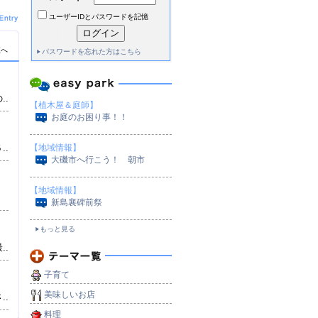
ユーザーIDとパスワードを記憶
覧へ
パスワードを忘れた方はこちら
..
【植木屋＆庭師】
お庭のお困り事！！
）
..
【地域情報】
大磯市へ行こう！ 朝市
【地域情報】
新島襄碑前祭
もっと見る
..
子育て
美味しいお店
..
料理