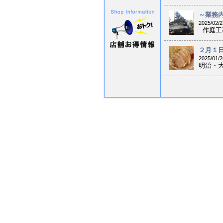
～業務内
2025/02/2
作庭工事
２月１日
2025/01/2
明治・大