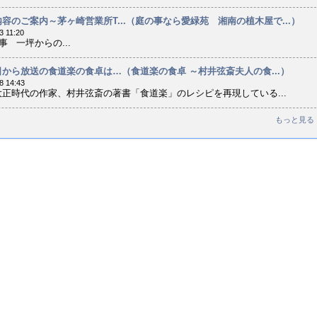
容のご案内～茅ヶ崎営業所T...（庭の事なら愛緑苑 湘南の植木屋で...）
3 11:20
 一坪からの...
から放送の食道楽の食卓は…（食道楽の食卓 ～村井弦斎夫人の食...）
8 14:43
正時代の作家、村井弦斎の著書「食道楽」のレシピを再現している...
もっと見る