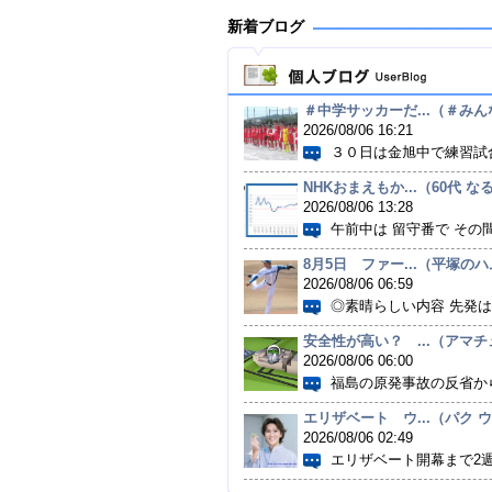
新着ブログ
＃中学サッカーだ...（＃みんな
2026/08/06 16:21
３０日は金旭中で練習試合。
NHKおまえもか...（60代 なる
2026/08/06 13:28
午前中は 留守番で その間
8月5日 ファー...（平塚の
2026/08/06 06:59
◎素晴らしい内容 先発は大
安全性が高い？ ...（アマチュ
2026/08/06 06:00
福島の原発事故の反省から
エリザベート ウ...（パク ウン
2026/08/06 02:49
エリザベート開幕まで2週