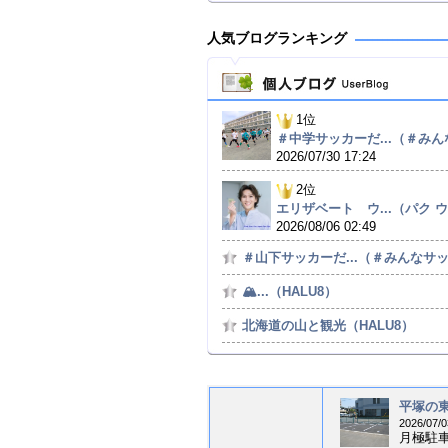
人気ブログランキング
1位
＃中学サッカーだ...（＃みんな
2026/07/30 17:24
2位
エリザベート ウ...（パク ウン
2026/08/06 02:49
＃山下サッカーだ...（＃みんなサッカ
🏔...（HALU8）
北海道の山と観光（HALU8）
平塚の東
2026/07/0
月極駐車