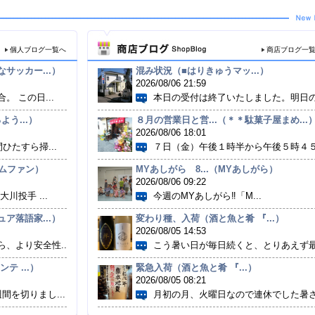
個人ブログ一覧へ
商店ブログ一
サッカー...）
混み状況（■はりきゅうマッ...）
2026/08/06 21:59
 この日...
本日の受付は終了いたしました。明日の.
よう...）
８月の営業日と営...（＊＊駄菓子屋まめ...
2026/08/06 18:01
ひたすら掃...
７日（金）午後１時半から午後５時４５.
ハムファン）
MYあしがら 8...（MYあしがら）
2026/08/06 09:22
川投手 ...
今週のMYあしがら‼「M...
ア落語家...）
変わり種、入荷（酒と魚と肴 『...）
2026/08/05 14:53
、より安全性...
こう暑い日が毎日続くと、とりあえず最.
テ ...）
緊急入荷（酒と魚と肴 『...）
2026/08/05 08:21
間を切りまし...
月初の月、火曜日なので連休でした暑さ.