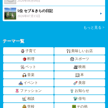
2026年06月09日
5位 セブ＆きらの日記
2026年07月15日
もっと見る >
テーマ一覧
子育て
美味しいお店
料理
スポーツ
ペット
映画
音楽
本
イベント
美容
ファッション
お知らせ
相談
俳句
学校
その他