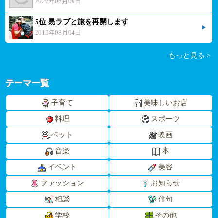
2026年06月09日
5位 黒ラブと旅を再開します
2015年08月04日
もっと見る >
テーマ一覧
子育て
美味しいお店
料理
スポーツ
ペット
映画
音楽
本
イベント
美容
ファッション
お知らせ
相談
俳句
学校
その他