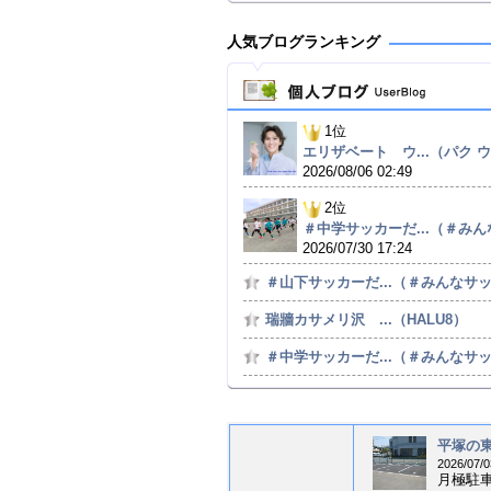
人気ブログランキング
1位
エリザベート ウ...（パク ウン
2026/08/06 02:49
2位
＃中学サッカーだ...（＃みんな
2026/07/30 17:24
＃山下サッカーだ...（＃みんなサッカ
瑞牆カサメリ沢 ...（HALU8）
＃中学サッカーだ...（＃みんなサッカ
平塚の東
2026/07/0
月極駐車