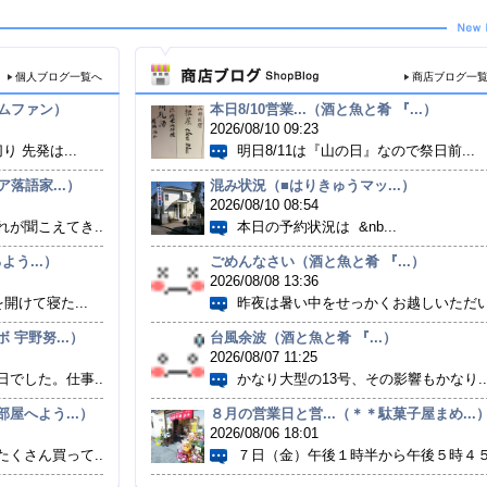
個人ブログ一覧へ
商店ブログ一
ハムファン）
本日8/10営業...（酒と魚と肴 『...）
2026/08/10 09:23
 先発は...
明日8/11は『山の日』なので祭日前...
落語家...）
混み状況（■はりきゅうマッ...）
2026/08/10 08:54
が聞こえてき...
本日の予約状況は &nb...
う...）
ごめんなさい（酒と魚と肴 『...）
2026/08/08 13:36
開けて寝た...
昨夜は暑い中をせっかくお越しいただい.
 宇野努...）
台風余波（酒と魚と肴 『...）
2026/08/07 11:25
でした。仕事...
かなり大型の13号、その影響もかなり..
屋へよう...）
８月の営業日と営...（＊＊駄菓子屋まめ...
2026/08/06 18:01
くさん買って...
７日（金）午後１時半から午後５時４５.