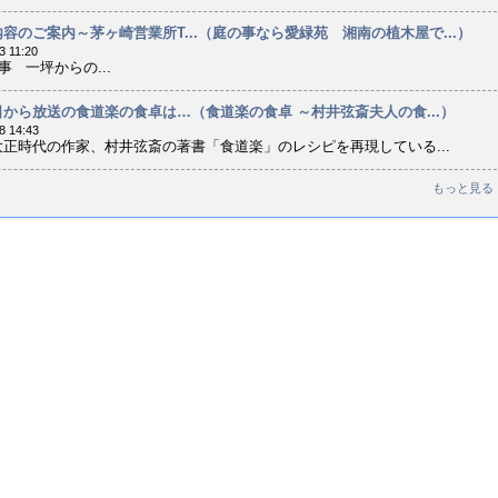
容のご案内～茅ヶ崎営業所T...（庭の事なら愛緑苑 湘南の植木屋で...）
3 11:20
 一坪からの...
から放送の食道楽の食卓は…（食道楽の食卓 ～村井弦斎夫人の食...）
8 14:43
正時代の作家、村井弦斎の著書「食道楽」のレシピを再現している...
もっと見る