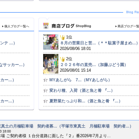
個人ブログ一覧へ
商店ブログ一
1位
テ ...）
８月の営業日と営...（＊＊駄菓子屋まめ...
2026/08/06 18:01
2位
サッカー...）
２０２６年の直売...（加藤ぶどう園）
2026/08/01 15:14
ー...）
MYあしがら 7...（MYあしがら）
変わり種、入荷（酒と魚と肴 『...）
ー...）
夏野菜たっぷり和...（酒と魚と肴 『...）
真土の月極駐車場 契約者募...（平塚市東真土 月極駐車場 契約者...）
3 18:00
場 ご契約者様 １台分道路に面した『２』番2026年7月より...