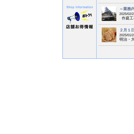
～業務内
2025/02/2
作庭工事
２月１日
2025/01/2
明治・大