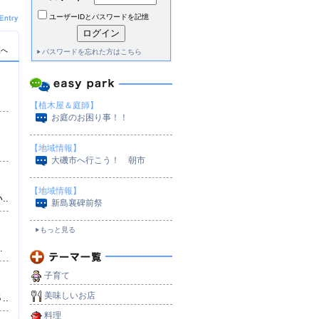
ユーザーIDとパスワードを記憶
覧へ
パスワードを忘れた方はこちら
【植木屋＆庭師】
お庭のお困り事！！
【地域情報】
大磯市へ行こう！ 朝市
【地域情報】
..
新島襄碑前祭
もっと見る
.
）
子育て
美味しいお店
..
料理