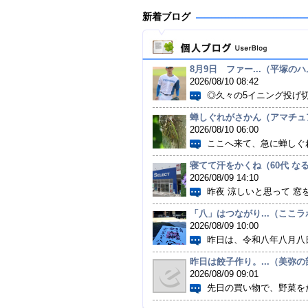
新着ブログ
8月9日 ファー...（平塚の
2026/08/10 08:42
◎久々の5イニング投げ切り
蝉しぐれがさかん（アマチュア
2026/08/10 06:00
ここへ来て、急に蝉しぐれ
寝てて汗をかくね（60代 なるよ
2026/08/09 14:10
昨夜 涼しいと思って 窓を
「八」はつながり...（ここラボ
2026/08/09 10:00
昨日は、令和八年八月八日
昨日は餃子作り。...（美弥の部
2026/08/09 09:01
先日の買い物で、野菜をた